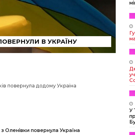
мі
Гу
м
 ПОВЕРНУЛИ В УКРАЇНУ
Де
уч
Co
иків повернула додому Україна
У
п
Б
в з Оленівки повернула Україна