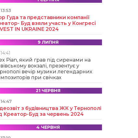
13:53
ор Гуда та представники компанії
еатор- Буд взяли участь у Конгресі
NVEST IN UKRAINE 2024
9 ЛИПНЯ
14:41
ex Pian, який грав під сиренами на
вівському вокзалі, презентує у
рнополі вечір музики легендарних
мпозиторів при свічках
21 ЧЕРВНЯ
14:47
деозвіт з будівництва ЖК у Тернополі
д Креатор-Буд за червень 2024
4 ЧЕРВНЯ