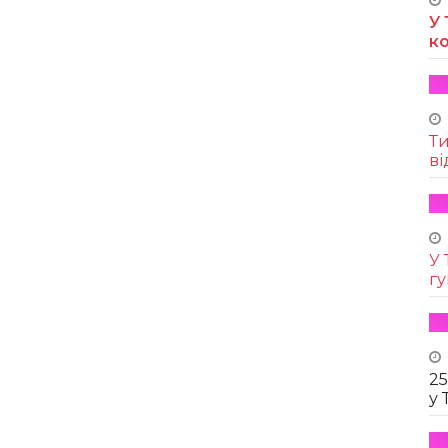
У 
к
Т
ві
У 
г
25
у 