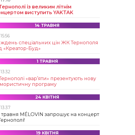
17:10
Тернополі із великим літнім
онцертом виступить YAKTAK
14 ТРАВНЯ
15:56
иждень спеціальних цін ЖК Тернополя
д «Креатор-Буд»
1 ТРАВНЯ
13:32
Тернополі «вар’яти» презентують нову
умористичну програму
24 КВІТНЯ
13:37
 травня MÉLOVIN запрошує на концерт
Тернополі!
19 КВІТНЯ