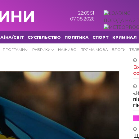
ИНИ
22:05:52
07.08.2026
ПОГОДА НА 2 
АЇНА/СВІТ
СУСПІЛЬСТВО
ПОЛІТИКА
СПОРТ
КРИМІНАЛ
ВИНИ
ПРОГРАМИ
РУБРИКИ
НАЖИВО
ПРЯМА МОВА
БЛОГИ
ТЕЛ
Вж
с
«
пі
г
Щ