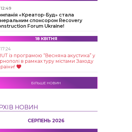
12:49
омпанія «Креатор-Буд» стала
енеральним спонсором Recovery
nstruction Forum Ukraine!
18 КВІТНЯ
17:24
UТ із програмою “Весняна акустика” у
рнополі в рамках туру містами Заходу
раїни!
БІЛЬШЕ НОВИН
РХІВ НОВИН
СЕРПЕНЬ 2026