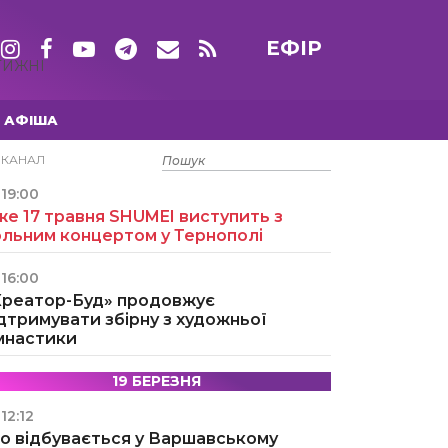
ЕФІР
ТИЖНІ
АФІША
15 ТРАВНЯ
ЕКАНАЛ
19:00
е 17 травня SHUMEI виступить з
ольним концертом у Тернополі
16:00
Креатор-Буд» продовжує
дтримувати збірну з художньої
імнастики
19 БЕРЕЗНЯ
12:12
о відбувається у Варшавському