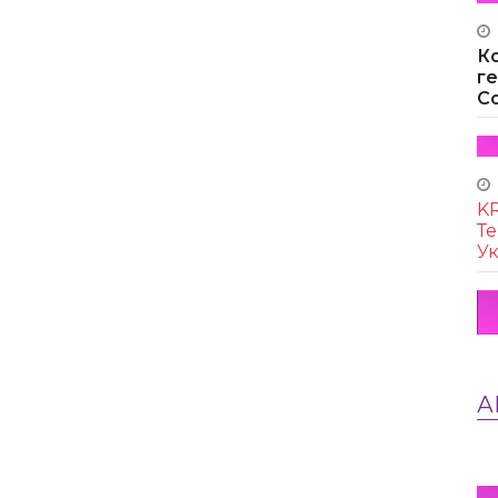
К
г
Co
KR
Те
Ук
А