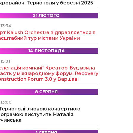
крорайоні Тернополя у березні 2025
21 ЛЮТОГО
13:34
рт Kalush Orchestra відправляється в
асштабний тур містами України
14 ЛИСТОПАДА
15:01
легація компанії Креатор-Буд взяла
асть у міжнародному форумі Recovery
nstruction Forum 3.0 у Варшаві
8 СЕРПНЯ
13:00
 Тернополі з новою концертною
рограмою виступить Наталія
учинська
1 СЕРПНЯ