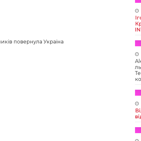
Іг
Кр
I
ників повернула Україна
Al
ль
Те
ко
Ві
ві