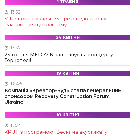
1 ТРАВНЯ
13:32
У Тернополі «вар’яти» презентують нову
гумористичну програму
24 КВІТНЯ
13:37
25 травня MÉLOVIN запрошує на концерт у
Тернополі!
19 КВІТНЯ
12:49
Компанія «Креатор-Буд» стала генеральним
спонсором Recovery Construction Forum
Ukraine!
18 КВІТНЯ
17:24
KRUТ із програмою “Весняна акустика” у