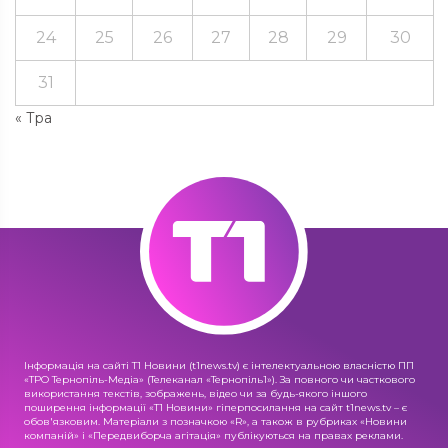
24
25
26
27
28
29
30
31
« Тра
Інформація на сайті Т1 Новини (t1news.tv) є інтелектуальною власністю ПП
«ТРО Тернопіль-Медіа» (Телеканал «Тернопіль1»). За повного чи часткового
використання текстів, зображень, відео чи за будь-якого іншого
поширення інформації «Т1 Новини» гіперпосилання на сайт t1news.tv – є
обов'язковим. Матеріали з позначкою «R», а також в рубриках «Новини
компаній» і «Передвиборча агітація» публікуються на правах реклами.