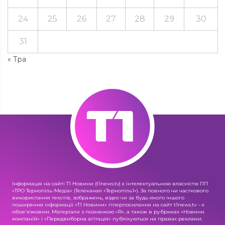
24
25
26
27
28
29
30
31
« Тра
Інформація на сайті Т1 Новини (t1news.tv) є інтелектуальною власністю ПП
«ТРО Тернопіль-Медіа» (Телеканал «Тернопіль1»). За повного чи часткового
використання текстів, зображень, відео чи за будь-якого іншого
поширення інформації «Т1 Новини» гіперпосилання на сайт t1news.tv – є
обов'язковим. Матеріали з позначкою «R», а також в рубриках «Новини
компаній» і «Передвиборча агітація» публікуються на правах реклами.