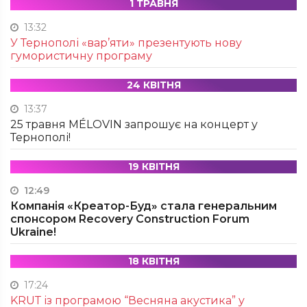
1 ТРАВНЯ
13:32
У Тернополі «вар’яти» презентують нову
гумористичну програму
24 КВІТНЯ
13:37
25 травня MÉLOVIN запрошує на концерт у
Тернополі!
19 КВІТНЯ
12:49
Компанія «Креатор-Буд» стала генеральним
спонсором Recovery Construction Forum
Ukraine!
18 КВІТНЯ
17:24
KRUТ із програмою “Весняна акустика” у