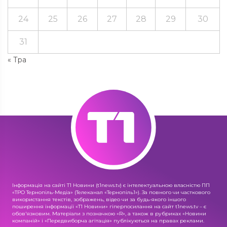
24
25
26
27
28
29
30
31
« Тра
Інформація на сайті Т1 Новини (t1news.tv) є інтелектуальною власністю ПП
«ТРО Тернопіль-Медіа» (Телеканал «Тернопіль1»). За повного чи часткового
використання текстів, зображень, відео чи за будь-якого іншого
поширення інформації «Т1 Новини» гіперпосилання на сайт t1news.tv – є
обов'язковим. Матеріали з позначкою «R», а також в рубриках «Новини
компаній» і «Передвиборча агітація» публікуються на правах реклами.