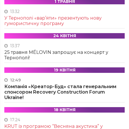
1 ТРАВНЯ
13:32
У Тернополі «вар’яти» презентують нову
гумористичну програму
24 КВІТНЯ
13:37
25 травня MÉLOVIN запрошує на концерт у
Тернополі!
19 КВІТНЯ
12:49
Компанія «Креатор-Буд» стала генеральним
спонсором Recovery Construction Forum
Ukraine!
18 КВІТНЯ
17:24
KRUТ із програмою “Весняна акустика” у