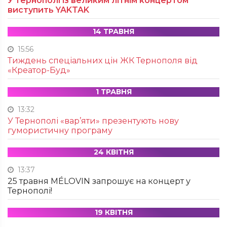
У Тернополі із великим літнім концертом
виступить YAKTAK
14 ТРАВНЯ
15:56
Тиждень спеціальних цін ЖК Тернополя від
«Креатор-Буд»
1 ТРАВНЯ
13:32
У Тернополі «вар’яти» презентують нову
гумористичну програму
24 КВІТНЯ
13:37
25 травня MÉLOVIN запрошує на концерт у
Тернополі!
19 КВІТНЯ