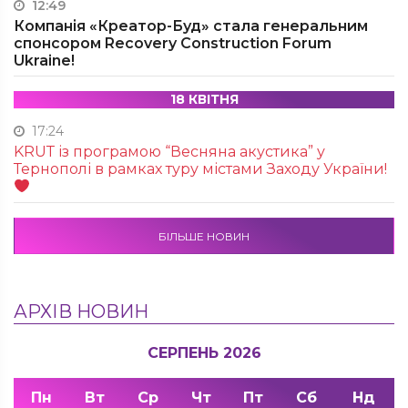
12:49
Компанія «Креатор-Буд» стала генеральним
спонсором Recovery Construction Forum
Ukraine!
18 КВІТНЯ
17:24
KRUТ із програмою “Весняна акустика” у
Тернополі в рамках туру містами Заходу України!
БІЛЬШЕ НОВИН
АРХІВ НОВИН
СЕРПЕНЬ 2026
Пн
Вт
Ср
Чт
Пт
Сб
Нд