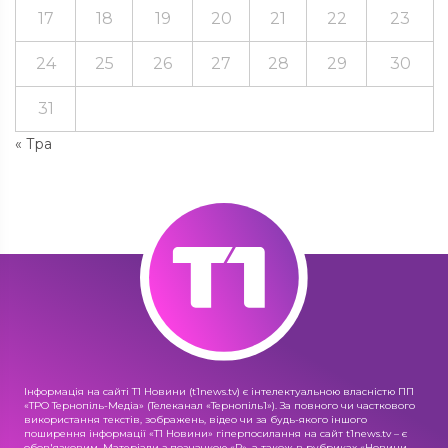
17
18
19
20
21
22
23
24
25
26
27
28
29
30
31
« Тра
Інформація на сайті Т1 Новини (t1news.tv) є інтелектуальною власністю ПП
«ТРО Тернопіль-Медіа» (Телеканал «Тернопіль1»). За повного чи часткового
використання текстів, зображень, відео чи за будь-якого іншого
поширення інформації «Т1 Новини» гіперпосилання на сайт t1news.tv – є
обов'язковим. Матеріали з позначкою «R», а також в рубриках «Новини