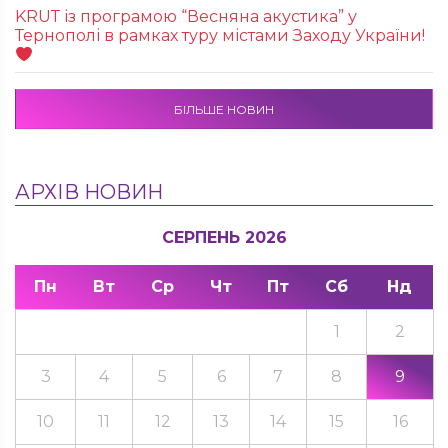
KRUТ із програмою “Весняна акустика” у
Тернополі в рамках туру містами Заходу України!
БІЛЬШЕ НОВИН
АРХІВ НОВИН
СЕРПЕНЬ 2026
Пн
Вт
Ср
Чт
Пт
Сб
Нд
1
2
3
4
5
6
7
8
9
10
11
12
13
14
15
16