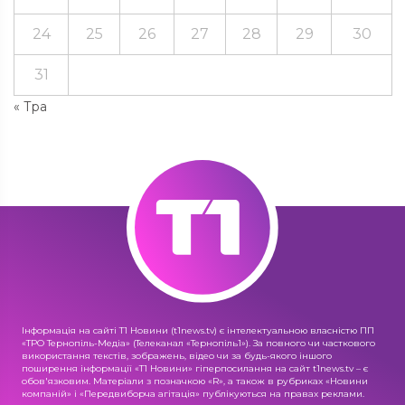
24
25
26
27
28
29
30
31
« Тра
Інформація на сайті Т1 Новини (t1news.tv) є інтелектуальною власністю ПП
«ТРО Тернопіль-Медіа» (Телеканал «Тернопіль1»). За повного чи часткового
використання текстів, зображень, відео чи за будь-якого іншого
поширення інформації «Т1 Новини» гіперпосилання на сайт t1news.tv – є
обов'язковим. Матеріали з позначкою «R», а також в рубриках «Новини
компаній» і «Передвиборча агітація» публікуються на правах реклами.