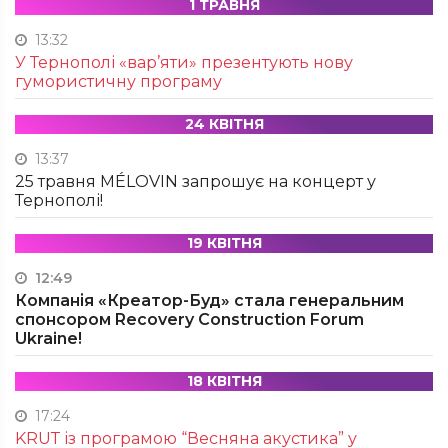
1 ТРАВНЯ
13:32
У Тернополі «вар’яти» презентують нову
гумористичну програму
24 КВІТНЯ
13:37
25 травня MÉLOVIN запрошує на концерт у
Тернополі!
19 КВІТНЯ
12:49
Компанія «Креатор-Буд» стала генеральним
спонсором Recovery Construction Forum
Ukraine!
18 КВІТНЯ
17:24
KRUТ із програмою “Весняна акустика” у