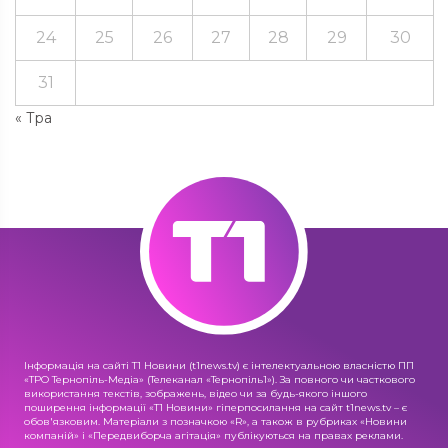
24
25
26
27
28
29
30
31
« Тра
Інформація на сайті Т1 Новини (t1news.tv) є інтелектуальною власністю ПП
«ТРО Тернопіль-Медіа» (Телеканал «Тернопіль1»). За повного чи часткового
використання текстів, зображень, відео чи за будь-якого іншого
поширення інформації «Т1 Новини» гіперпосилання на сайт t1news.tv – є
обов'язковим. Матеріали з позначкою «R», а також в рубриках «Новини
компаній» і «Передвиборча агітація» публікуються на правах реклами.