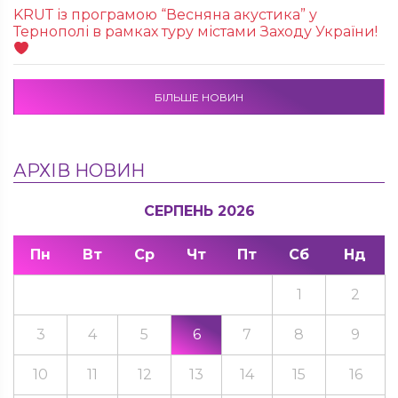
KRUТ із програмою “Весняна акустика” у
Тернополі в рамках туру містами Заходу України!
БІЛЬШЕ НОВИН
АРХІВ НОВИН
СЕРПЕНЬ 2026
Пн
Вт
Ср
Чт
Пт
Сб
Нд
1
2
3
4
5
6
7
8
9
10
11
12
13
14
15
16