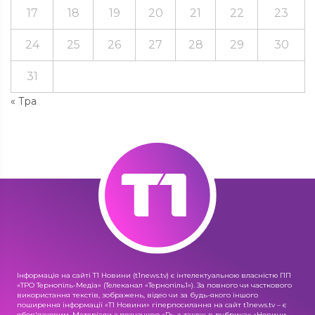
17
18
19
20
21
22
23
24
25
26
27
28
29
30
31
« Тра
Інформація на сайті Т1 Новини (t1news.tv) є інтелектуальною власністю ПП
«ТРО Тернопіль-Медіа» (Телеканал «Тернопіль1»). За повного чи часткового
використання текстів, зображень, відео чи за будь-якого іншого
поширення інформації «Т1 Новини» гіперпосилання на сайт t1news.tv – є
обов'язковим. Матеріали з позначкою «R», а також в рубриках «Новини