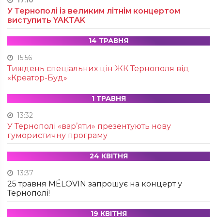
17:10
У Тернополі із великим літнім концертом
виступить YAKTAK
14 ТРАВНЯ
15:56
Тиждень спеціальних цін ЖК Тернополя від
«Креатор-Буд»
1 ТРАВНЯ
13:32
У Тернополі «вар’яти» презентують нову
гумористичну програму
24 КВІТНЯ
13:37
25 травня MÉLOVIN запрошує на концерт у
Тернополі!
19 КВІТНЯ