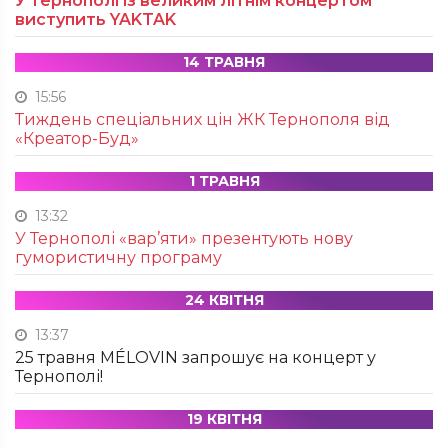
У Тернополі із великим літнім концертом
виступить YAKTAK
14 ТРАВНЯ
15:56
Тиждень спеціальних цін ЖК Тернополя від
«Креатор-Буд»
1 ТРАВНЯ
13:32
У Тернополі «вар’яти» презентують нову
гумористичну програму
24 КВІТНЯ
13:37
25 травня MÉLOVIN запрошує на концерт у
Тернополі!
19 КВІТНЯ