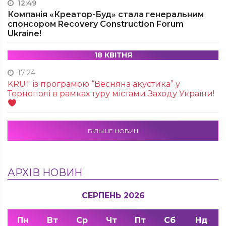
12:49
Компанія «Креатор-Буд» стала генеральним
спонсором Recovery Construction Forum
Ukraine!
18 КВІТНЯ
17:24
KRUТ із програмою “Весняна акустика” у
Тернополі в рамках туру містами Заходу України!
БІЛЬШЕ НОВИН
АРХІВ НОВИН
СЕРПЕНЬ 2026
Пн
Вт
Ср
Чт
Пт
Сб
Нд