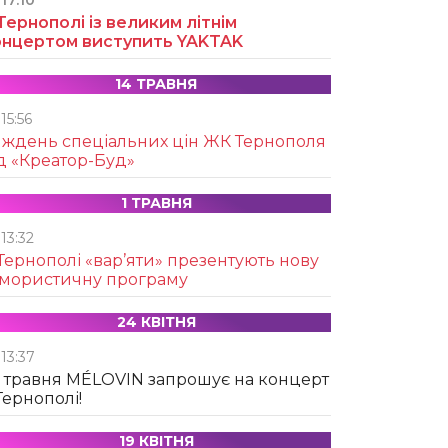
17:10
Тернополі із великим літнім
онцертом виступить YAKTAK
14 ТРАВНЯ
15:56
иждень спеціальних цін ЖК Тернополя
д «Креатор-Буд»
1 ТРАВНЯ
13:32
Тернополі «вар’яти» презентують нову
умористичну програму
24 КВІТНЯ
13:37
 травня MÉLOVIN запрошує на концерт
Тернополі!
19 КВІТНЯ