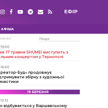
ЕФІР
ТИЖНІ
АФІША
15 ТРАВНЯ
ЕКАНАЛ
19:00
е 17 травня SHUMEI виступить з
ольним концертом у Тернополі
16:00
Креатор-Буд» продовжує
дтримувати збірну з художньої
імнастики
19 БЕРЕЗНЯ
12:12
о відбувається у Варшавському