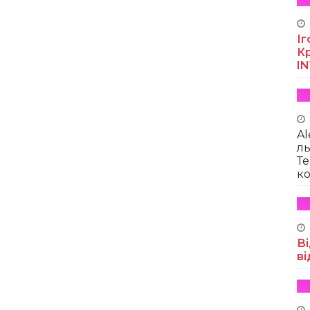
Іг
Кр
I
Al
ль
Те
ко
Ві
ві