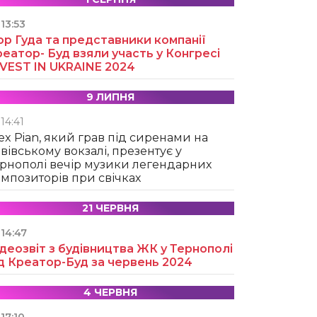
13:53
ор Гуда та представники компанії
еатор- Буд взяли участь у Конгресі
NVEST IN UKRAINE 2024
9 ЛИПНЯ
14:41
ex Pian, який грав під сиренами на
вівському вокзалі, презентує у
рнополі вечір музики легендарних
мпозиторів при свічках
21 ЧЕРВНЯ
14:47
деозвіт з будівництва ЖК у Тернополі
д Креатор-Буд за червень 2024
4 ЧЕРВНЯ