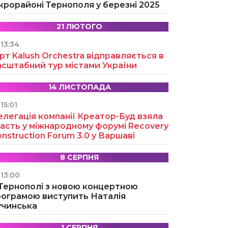
крорайоні Тернополя у березні 2025
21 ЛЮТОГО
13:34
рт Kalush Orchestra відправляється в
асштабний тур містами України
14 ЛИСТОПАДА
15:01
легація компанії Креатор-Буд взяла
асть у міжнародному форумі Recovery
nstruction Forum 3.0 у Варшаві
8 СЕРПНЯ
13:00
 Тернополі з новою концертною
рограмою виступить Наталія
учинська
1 СЕРПНЯ