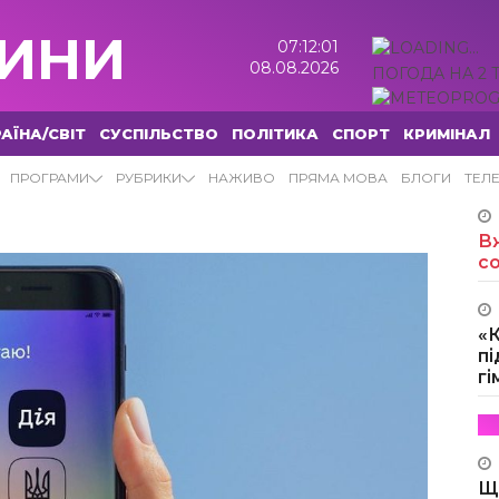
ИНИ
07:12:01
08.08.2026
ПОГОДА НА 2 
АЇНА/СВІТ
СУСПІЛЬСТВО
ПОЛІТИКА
СПОРТ
КРИМІНАЛ
ОВИНИ
ПРОГРАМИ
РУБРИКИ
НАЖИВО
ПРЯМА МОВА
БЛОГИ
ТЕЛ
Вж
с
«
пі
г
Щ