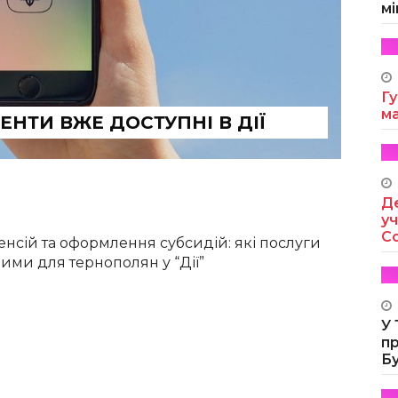
мі
Гу
м
ЕНТИ ВЖЕ ДОСТУПНІ В ДІЇ
Де
уч
Co
нсій та оформлення субсидій: які послуги
ими для тернополян у “Дії”
У
п
Б