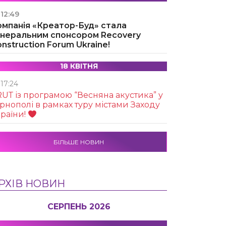
12:49
омпанія «Креатор-Буд» стала
енеральним спонсором Recovery
nstruction Forum Ukraine!
18 КВІТНЯ
17:24
UТ із програмою “Весняна акустика” у
рнополі в рамках туру містами Заходу
раїни!
БІЛЬШЕ НОВИН
РХІВ НОВИН
СЕРПЕНЬ 2026