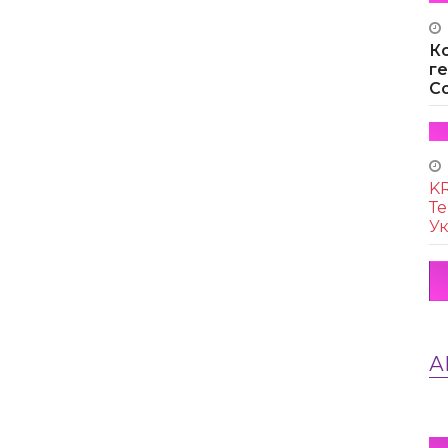
К
г
Co
KR
Те
Ук
А