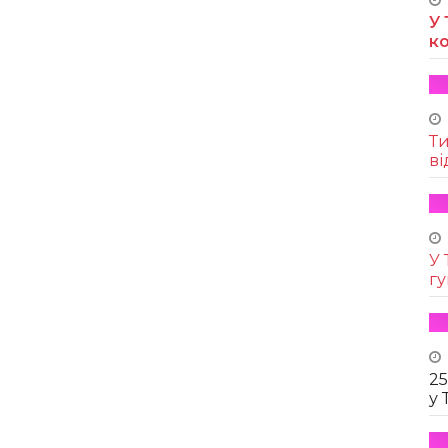
У 
к
Т
ві
У 
г
25
у 