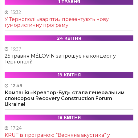
1 ТРАВНЯ
13:32
У Тернополі «вар’яти» презентують нову
гумористичну програму
24 КВІТНЯ
13:37
25 травня MÉLOVIN запрошує на концерт у
Тернополі!
19 КВІТНЯ
12:49
Компанія «Креатор-Буд» стала генеральним
спонсором Recovery Construction Forum
Ukraine!
18 КВІТНЯ
17:24
KRUТ із програмою “Весняна акустика” у