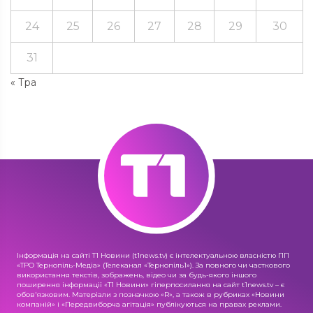
24
25
26
27
28
29
30
31
« Тра
Інформація на сайті Т1 Новини (t1news.tv) є інтелектуальною власністю ПП
«ТРО Тернопіль-Медіа» (Телеканал «Тернопіль1»). За повного чи часткового
використання текстів, зображень, відео чи за будь-якого іншого
поширення інформації «Т1 Новини» гіперпосилання на сайт t1news.tv – є
обов'язковим. Матеріали з позначкою «R», а також в рубриках «Новини
компаній» і «Передвиборча агітація» публікуються на правах реклами.