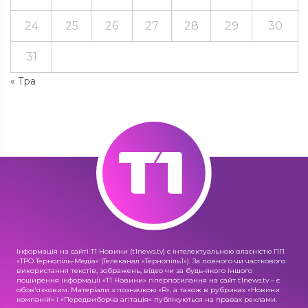
24
25
26
27
28
29
30
31
« Тра
Інформація на сайті Т1 Новини (t1news.tv) є інтелектуальною власністю ПП
«ТРО Тернопіль-Медіа» (Телеканал «Тернопіль1»). За повного чи часткового
використання текстів, зображень, відео чи за будь-якого іншого
поширення інформації «Т1 Новини» гіперпосилання на сайт t1news.tv – є
обов'язковим. Матеріали з позначкою «R», а також в рубриках «Новини
компаній» і «Передвиборча агітація» публікуються на правах реклами.