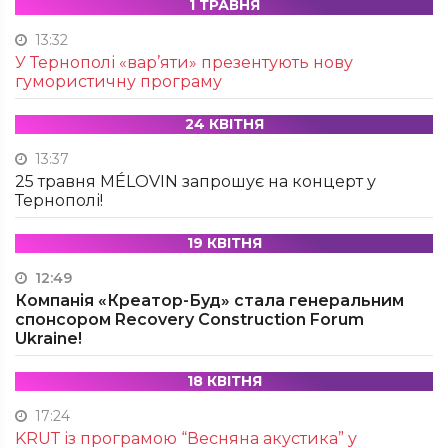
1 ТРАВНЯ
13:32
У Тернополі «вар’яти» презентують нову
гумористичну програму
24 КВІТНЯ
13:37
25 травня MÉLOVIN запрошує на концерт у
Тернополі!
19 КВІТНЯ
12:49
Компанія «Креатор-Буд» стала генеральним
спонсором Recovery Construction Forum
Ukraine!
18 КВІТНЯ
17:24
KRUТ із програмою “Весняна акустика” у