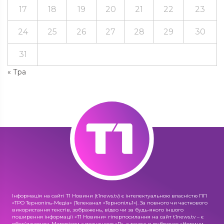
17
18
19
20
21
22
23
24
25
26
27
28
29
30
31
« Тра
Інформація на сайті Т1 Новини (t1news.tv) є інтелектуальною власністю ПП
«ТРО Тернопіль-Медіа» (Телеканал «Тернопіль1»). За повного чи часткового
використання текстів, зображень, відео чи за будь-якого іншого
поширення інформації «Т1 Новини» гіперпосилання на сайт t1news.tv – є
обов'язковим. Матеріали з позначкою «R», а також в рубриках «Новини