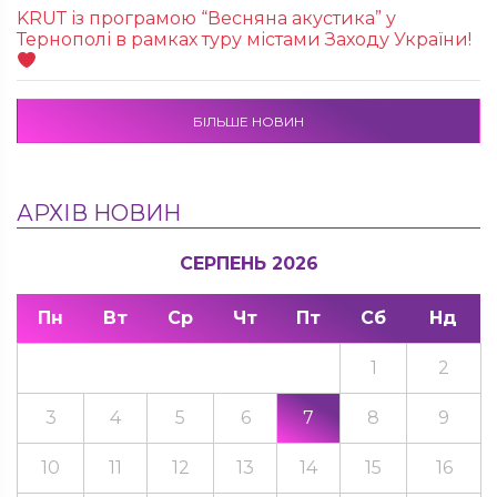
KRUТ із програмою “Весняна акустика” у
Тернополі в рамках туру містами Заходу України!
БІЛЬШЕ НОВИН
АРХІВ НОВИН
СЕРПЕНЬ 2026
Пн
Вт
Ср
Чт
Пт
Сб
Нд
1
2
3
4
5
6
7
8
9
10
11
12
13
14
15
16