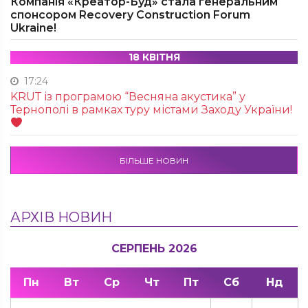
Компанія «Креатор-Буд» стала генеральним
спонсором Recovery Construction Forum
Ukraine!
18 КВІТНЯ
17:24
KRUТ із програмою “Весняна акустика” у
Тернополі в рамках туру містами Заходу України!
БІЛЬШЕ НОВИН
АРХІВ НОВИН
СЕРПЕНЬ 2026
Пн
Вт
Ср
Чт
Пт
Сб
Нд