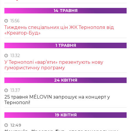
14 ТРАВНЯ
15:56
Тиждень спеціальних цін ЖК Тернополя від
«Креатор-Буд»
1 ТРАВНЯ
13:32
У Тернополі «вар’яти» презентують нову
гумористичну програму
24 КВІТНЯ
13:37
25 травня MÉLOVIN запрошує на концерт у
Тернополі!
19 КВІТНЯ
12:49