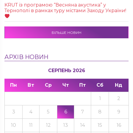
KRUТ із програмою “Весняна акустика” у
Тернополі в рамках туру містами Заходу України!
БІЛЬШЕ НОВИН
АРХІВ НОВИН
СЕРПЕНЬ 2026
Пн
Вт
Ср
Чт
Пт
Сб
Нд
1
2
3
4
5
6
7
8
9
10
11
12
13
14
15
16