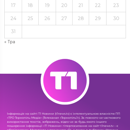
17
18
19
20
21
22
23
24
25
26
27
28
29
30
31
« Тра
Інформація на сайті Т1 Новини (t1news.tv) є інтелектуальною власністю ПП
«ТРО Тернопіль-Медіа» (Телеканал «Тернопіль1»). За повного чи часткового
використання текстів, зображень, відео чи за будь-якого іншого
поширення інформації «Т1 Новини» гіперпосилання на сайт t1news.tv – є
обов'язковим. Матеріали з позначкою «R», а також в рубриках «Новини