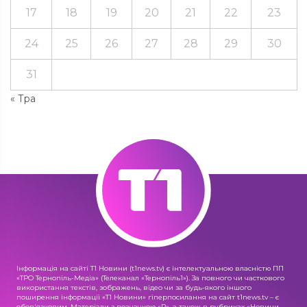
17
18
19
20
21
22
23
24
25
26
27
28
29
30
31
« Тра
Інформація на сайті Т1 Новини (t1news.tv) є інтелектуальною власністю ПП
«ТРО Тернопіль-Медіа» (Телеканал «Тернопіль1»). За повного чи часткового
використання текстів, зображень, відео чи за будь-якого іншого
поширення інформації «Т1 Новини» гіперпосилання на сайт t1news.tv – є
обов'язковим. Матеріали з позначкою «R», а також в рубриках «Новини