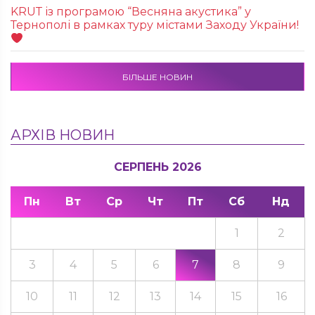
KRUТ із програмою “Весняна акустика” у
Тернополі в рамках туру містами Заходу України!
БІЛЬШЕ НОВИН
АРХІВ НОВИН
СЕРПЕНЬ 2026
Пн
Вт
Ср
Чт
Пт
Сб
Нд
1
2
3
4
5
6
7
8
9
10
11
12
13
14
15
16