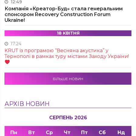
12:49
Компанія «Креатор-Буд» стала генеральним
спонсором Recovery Construction Forum
Ukraine!
18 КВІТНЯ
17:24
KRUТ із програмою “Весняна акустика” у
Тернополі в рамках туру містами Заходу України!
БІЛЬШЕ НОВИН
АРХІВ НОВИН
СЕРПЕНЬ 2026
Пн
Вт
Ср
Чт
Пт
Сб
Нд