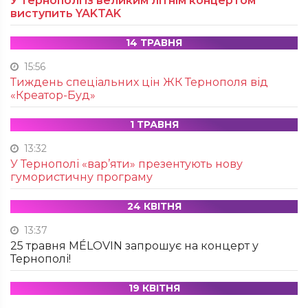
У Тернополі із великим літнім концертом
виступить YAKTAK
14 ТРАВНЯ
15:56
Тиждень спеціальних цін ЖК Тернополя від
«Креатор-Буд»
1 ТРАВНЯ
13:32
У Тернополі «вар’яти» презентують нову
гумористичну програму
24 КВІТНЯ
13:37
25 травня MÉLOVIN запрошує на концерт у
Тернополі!
19 КВІТНЯ