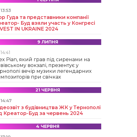
13:53
ор Гуда та представники компанії
еатор- Буд взяли участь у Конгресі
NVEST IN UKRAINE 2024
9 ЛИПНЯ
14:41
ex Pian, який грав під сиренами на
вівському вокзалі, презентує у
рнополі вечір музики легендарних
мпозиторів при свічках
21 ЧЕРВНЯ
14:47
деозвіт з будівництва ЖК у Тернополі
д Креатор-Буд за червень 2024
4 ЧЕРВНЯ