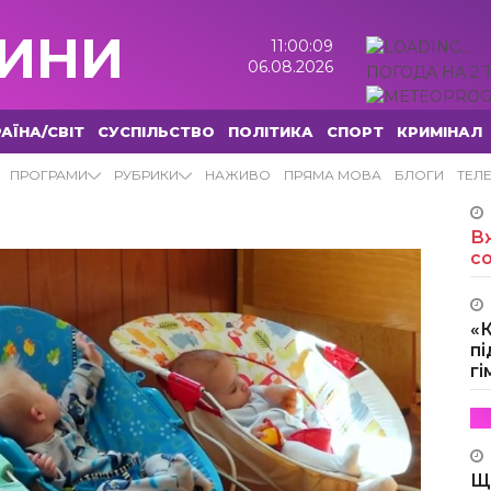
ИНИ
11:00:09
06.08.2026
ПОГОДА НА 2 
АЇНА/СВІТ
СУСПІЛЬСТВО
ПОЛІТИКА
СПОРТ
КРИМІНАЛ
ПРОГРАМИ
РУБРИКИ
НАЖИВО
ПРЯМА МОВА
БЛОГИ
ТЕЛ
Вж
с
«
пі
г
Щ