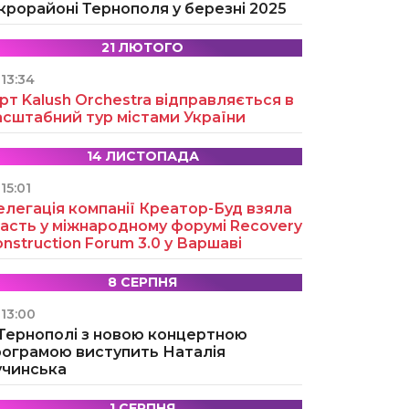
крорайоні Тернополя у березні 2025
21 ЛЮТОГО
13:34
рт Kalush Orchestra відправляється в
асштабний тур містами України
14 ЛИСТОПАДА
15:01
легація компанії Креатор-Буд взяла
асть у міжнародному форумі Recovery
nstruction Forum 3.0 у Варшаві
8 СЕРПНЯ
13:00
 Тернополі з новою концертною
рограмою виступить Наталія
учинська
1 СЕРПНЯ