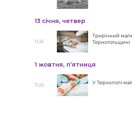
13 січня, четвер
Трирічний малю
11:26
Тернопільщині
1 жовтня, п’ятниця
У Тернополі ма
11:20