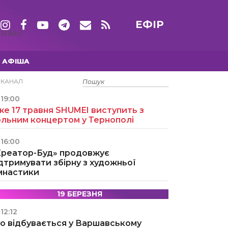
ЕФІР
ТИЖНІ
АФІША
15 ТРАВНЯ
ЕКАНАЛ
19:00
е 17 травня SHUMEI виступить з
ольним концертом у Тернополі
16:00
Креатор-Буд» продовжує
дтримувати збірну з художньої
імнастики
19 БЕРЕЗНЯ
12:12
о відбувається у Варшавському