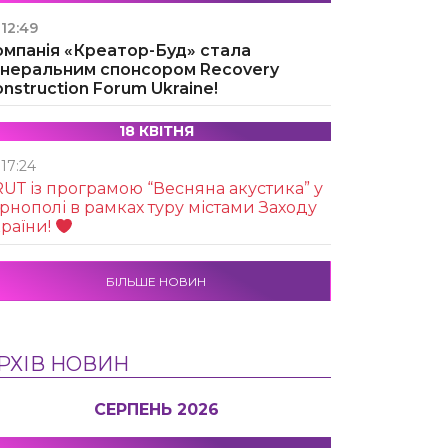
12:49
омпанія «Креатор-Буд» стала
енеральним спонсором Recovery
nstruction Forum Ukraine!
18 КВІТНЯ
17:24
UТ із програмою “Весняна акустика” у
рнополі в рамках туру містами Заходу
раїни!
БІЛЬШЕ НОВИН
РХІВ НОВИН
СЕРПЕНЬ 2026