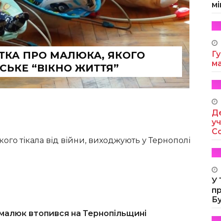
мі
СТКА ПРО МАЛЮКА, ЯКОГО
Гу
м
СЬКЕ “ВІКНО ЖИТТЯ”
Де
уч
Co
ого тікала від війни, виходжують у Тернополі
У
п
Б
 малюк втопився на Тернопільщині