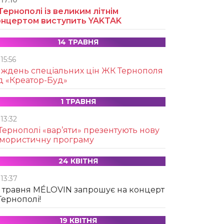
17:10
Тернополі із великим літнім
онцертом виступить YAKTAK
14 ТРАВНЯ
15:56
иждень спеціальних цін ЖК Тернополя
д «Креатор-Буд»
1 ТРАВНЯ
13:32
Тернополі «вар’яти» презентують нову
умористичну програму
24 КВІТНЯ
13:37
 травня MÉLOVIN запрошує на концерт
Тернополі!
19 КВІТНЯ