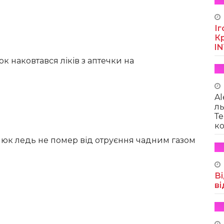
Іг
Кр
I
к наковтався ліків з аптечки на
Al
ль
Те
ко
люк ледь не помер від отруєння чадним газом
Ві
ві