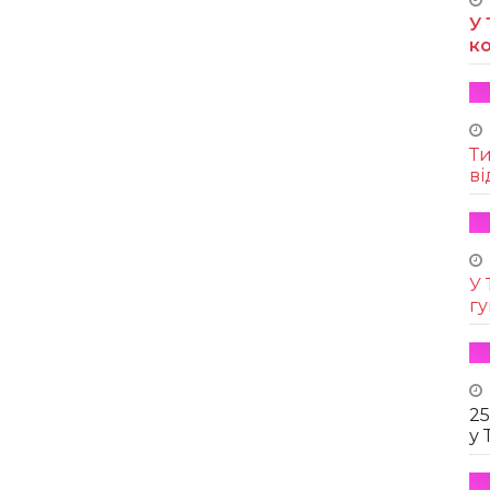
У 
к
Т
ві
У 
г
25
у 