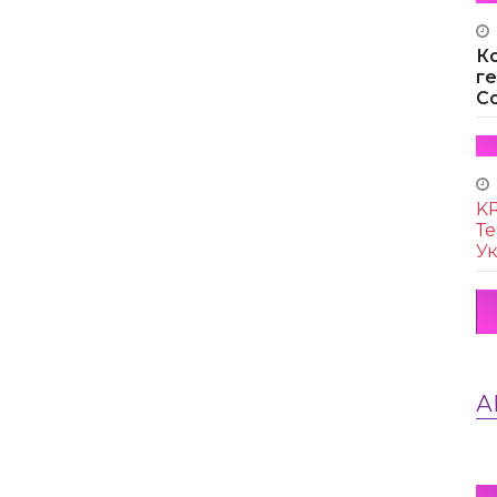
К
г
Co
KR
Те
Ук
А