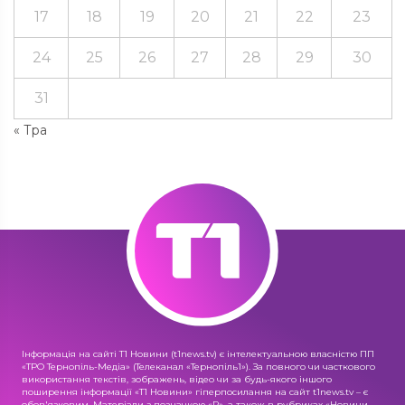
17
18
19
20
21
22
23
24
25
26
27
28
29
30
31
« Тра
Інформація на сайті Т1 Новини (t1news.tv) є інтелектуальною власністю ПП
«ТРО Тернопіль-Медіа» (Телеканал «Тернопіль1»). За повного чи часткового
використання текстів, зображень, відео чи за будь-якого іншого
поширення інформації «Т1 Новини» гіперпосилання на сайт t1news.tv – є
обов'язковим. Матеріали з позначкою «R», а також в рубриках «Новини