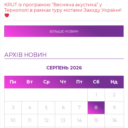
KRUТ із програмою “Весняна акустика” у
Тернополі в рамках туру містами Заходу України!
БІЛЬШЕ НОВИН
АРХІВ НОВИН
СЕРПЕНЬ 2026
Пн
Вт
Ср
Чт
Пт
Сб
Нд
1
2
3
4
5
6
7
8
9
10
11
12
13
14
15
16