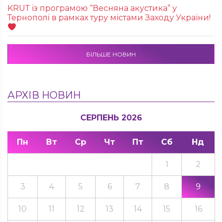
KRUТ із програмою “Весняна акустика” у
Тернополі в рамках туру містами Заходу України!
БІЛЬШЕ НОВИН
АРХІВ НОВИН
СЕРПЕНЬ 2026
Пн
Вт
Ср
Чт
Пт
Сб
Нд
1
2
3
4
5
6
7
8
9
10
11
12
13
14
15
16