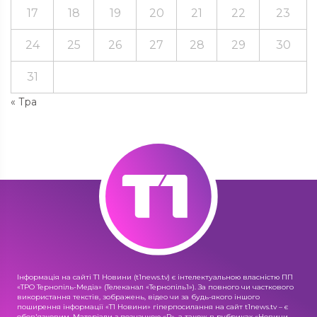
17
18
19
20
21
22
23
24
25
26
27
28
29
30
31
« Тра
Інформація на сайті Т1 Новини (t1news.tv) є інтелектуальною власністю ПП
«ТРО Тернопіль-Медіа» (Телеканал «Тернопіль1»). За повного чи часткового
використання текстів, зображень, відео чи за будь-якого іншого
поширення інформації «Т1 Новини» гіперпосилання на сайт t1news.tv – є
обов'язковим. Матеріали з позначкою «R», а також в рубриках «Новини