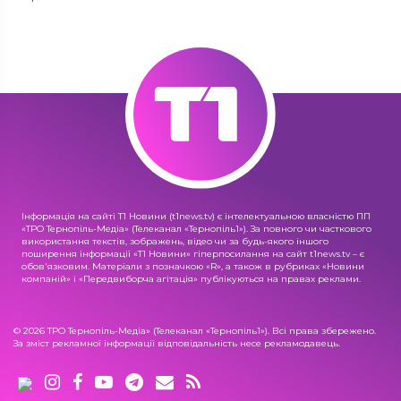
Інформація на сайті Т1 Новини (t1news.tv) є інтелектуальною власністю ПП
«ТРО Тернопіль-Медіа» (Телеканал «Тернопіль1»). За повного чи часткового
використання текстів, зображень, відео чи за будь-якого іншого
поширення інформації «Т1 Новини» гіперпосилання на сайт t1news.tv – є
обов'язковим. Матеріали з позначкою «R», а також в рубриках «Новини
компаній» і «Передвиборча агітація» публікуються на правах реклами.
© 2026 ТРО Тернопіль-Медіа» (Телеканал «Тернопіль1»). Всі права збережено.
За зміст рекламної інформації відповідальність несе рекламодавець.