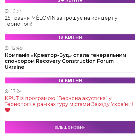
24 КВІТНЯ
13:37
25 травня MÉLOVIN запрошує на концерт у
Тернополі!
19 КВІТНЯ
12:49
Компанія «Креатор-Буд» стала генеральним
спонсором Recovery Construction Forum
Ukraine!
18 КВІТНЯ
17:24
KRUТ із програмою “Весняна акустика” у
Тернополі в рамках туру містами Заходу України!
БІЛЬШЕ НОВИН