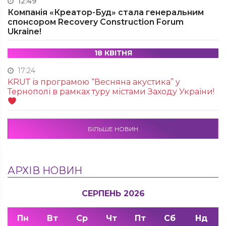
12:49
Компанія «Креатор-Буд» стала генеральним
спонсором Recovery Construction Forum
Ukraine!
18 КВІТНЯ
17:24
KRUТ із програмою “Весняна акустика” у
Тернополі в рамках туру містами Заходу України!
БІЛЬШЕ НОВИН
АРХІВ НОВИН
СЕРПЕНЬ 2026
Пн
Вт
Ср
Чт
Пт
Сб
Нд