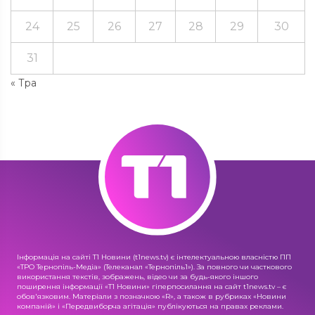
24
25
26
27
28
29
30
31
« Тра
Інформація на сайті Т1 Новини (t1news.tv) є інтелектуальною власністю ПП
«ТРО Тернопіль-Медіа» (Телеканал «Тернопіль1»). За повного чи часткового
використання текстів, зображень, відео чи за будь-якого іншого
поширення інформації «Т1 Новини» гіперпосилання на сайт t1news.tv – є
обов'язковим. Матеріали з позначкою «R», а також в рубриках «Новини
компаній» і «Передвиборча агітація» публікуються на правах реклами.