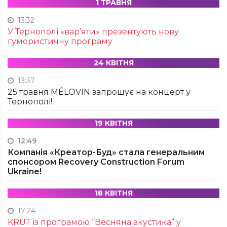
1 ТРАВНЯ
13:32
У Тернополі «вар’яти» презентують нову
гумористичну програму
24 КВІТНЯ
13:37
25 травня MÉLOVIN запрошує на концерт у
Тернополі!
19 КВІТНЯ
12:49
Компанія «Креатор-Буд» стала генеральним
спонсором Recovery Construction Forum
Ukraine!
18 КВІТНЯ
17:24
KRUТ із програмою “Весняна акустика” у