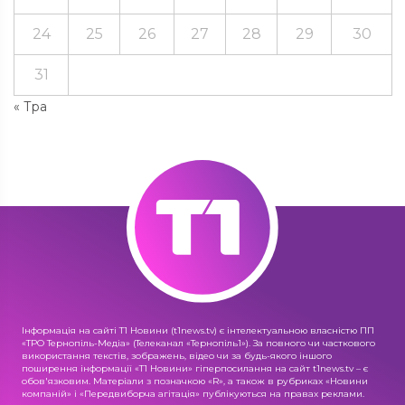
24
25
26
27
28
29
30
31
« Тра
Інформація на сайті Т1 Новини (t1news.tv) є інтелектуальною власністю ПП
«ТРО Тернопіль-Медіа» (Телеканал «Тернопіль1»). За повного чи часткового
використання текстів, зображень, відео чи за будь-якого іншого
поширення інформації «Т1 Новини» гіперпосилання на сайт t1news.tv – є
обов'язковим. Матеріали з позначкою «R», а також в рубриках «Новини
компаній» і «Передвиборча агітація» публікуються на правах реклами.