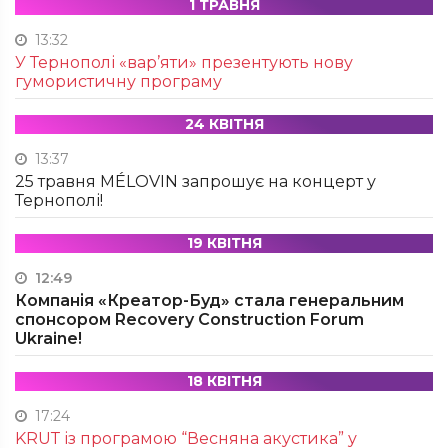
1 ТРАВНЯ
13:32
У Тернополі «вар’яти» презентують нову
гумористичну програму
24 КВІТНЯ
13:37
25 травня MÉLOVIN запрошує на концерт у
Тернополі!
19 КВІТНЯ
12:49
Компанія «Креатор-Буд» стала генеральним
спонсором Recovery Construction Forum
Ukraine!
18 КВІТНЯ
17:24
KRUТ із програмою “Весняна акустика” у