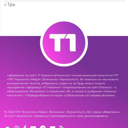
« Тра
Інформація на сайті Т1 Новини (t1news.tv) є інтелектуальною власністю ПП
«ТРО Тернопіль-Медіа» (Телеканал «Тернопіль1»). За повного чи часткового
використання текстів, зображень, відео чи за будь-якого іншого
поширення інформації «Т1 Новини» гіперпосилання на сайт t1news.tv – є
обов'язковим. Матеріали з позначкою «R», а також в рубриках «Новини
компаній» і «Передвиборча агітація» публікуються на правах реклами.
© 2026 ТРО Тернопіль-Медіа» (Телеканал «Тернопіль1»). Всі права збережено.
За зміст рекламної інформації відповідальність несе рекламодавець.