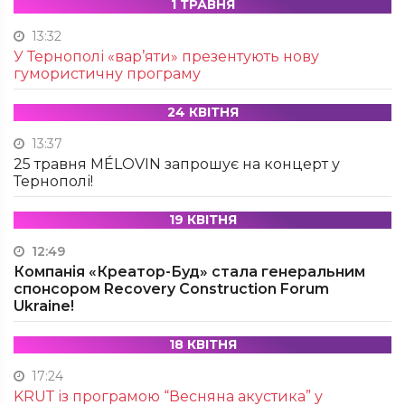
1 ТРАВНЯ
13:32
У Тернополі «вар’яти» презентують нову
гумористичну програму
24 КВІТНЯ
13:37
25 травня MÉLOVIN запрошує на концерт у
Тернополі!
19 КВІТНЯ
12:49
Компанія «Креатор-Буд» стала генеральним
спонсором Recovery Construction Forum
Ukraine!
18 КВІТНЯ
17:24
KRUТ із програмою “Весняна акустика” у