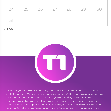
24
25
26
27
28
29
30
31
« Тра
Інформація на сайті Т1 Новини (t1news.tv) є інтелектуальною власністю ПП
«ТРО Тернопіль-Медіа» (Телеканал «Тернопіль1»). За повного чи часткового
використання текстів, зображень, відео чи за будь-якого іншого
поширення інформації «Т1 Новини» гіперпосилання на сайт t1news.tv – є
обов'язковим. Матеріали з позначкою «R», а також в рубриках «Новини
компаній» і «Передвиборча агітація» публікуються на правах реклами.