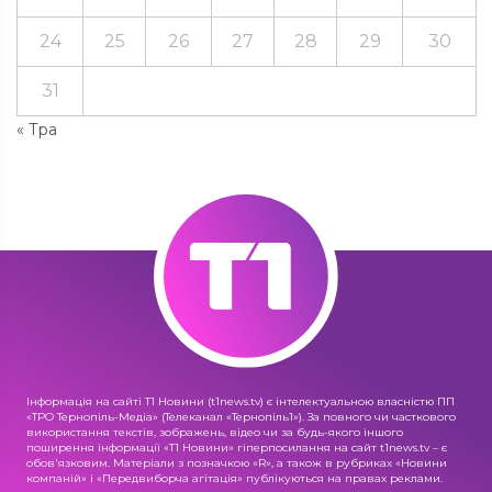
24
25
26
27
28
29
30
31
« Тра
Інформація на сайті Т1 Новини (t1news.tv) є інтелектуальною власністю ПП
«ТРО Тернопіль-Медіа» (Телеканал «Тернопіль1»). За повного чи часткового
використання текстів, зображень, відео чи за будь-якого іншого
поширення інформації «Т1 Новини» гіперпосилання на сайт t1news.tv – є
обов'язковим. Матеріали з позначкою «R», а також в рубриках «Новини
компаній» і «Передвиборча агітація» публікуються на правах реклами.