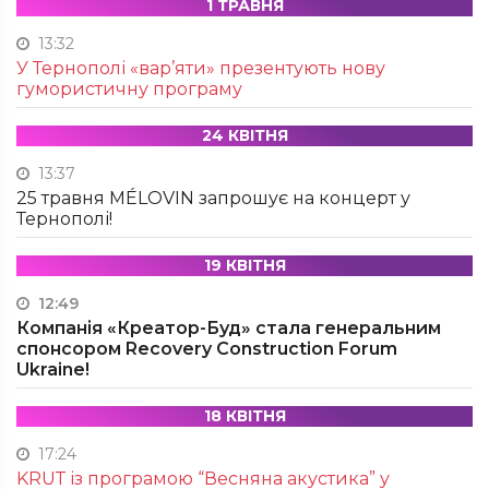
1 ТРАВНЯ
13:32
У Тернополі «вар’яти» презентують нову
гумористичну програму
24 КВІТНЯ
13:37
25 травня MÉLOVIN запрошує на концерт у
Тернополі!
19 КВІТНЯ
12:49
Компанія «Креатор-Буд» стала генеральним
спонсором Recovery Construction Forum
Ukraine!
18 КВІТНЯ
17:24
KRUТ із програмою “Весняна акустика” у