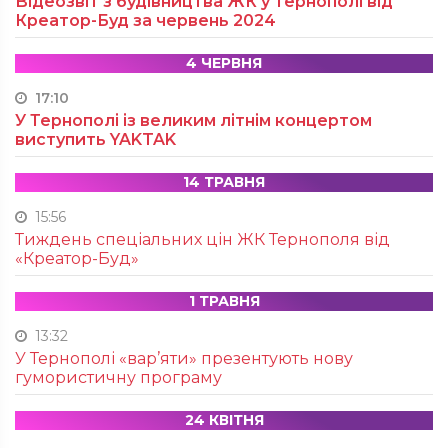
Відеозвіт з будівництва ЖК у Тернополі від
Креатор-Буд за червень 2024
4 ЧЕРВНЯ
17:10
У Тернополі із великим літнім концертом
виступить YAKTAK
14 ТРАВНЯ
15:56
Тиждень спеціальних цін ЖК Тернополя від
«Креатор-Буд»
1 ТРАВНЯ
13:32
У Тернополі «вар’яти» презентують нову
гумористичну програму
24 КВІТНЯ