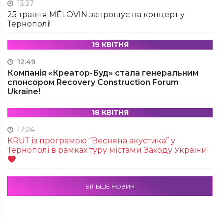
13:37
25 травня MÉLOVIN запрошує на концерт у
Тернополі!
19 КВІТНЯ
12:49
Компанія «Креатор-Буд» стала генеральним
спонсором Recovery Construction Forum
Ukraine!
18 КВІТНЯ
17:24
KRUТ із програмою “Весняна акустика” у
Тернополі в рамках туру містами Заходу України!
БІЛЬШЕ НОВИН