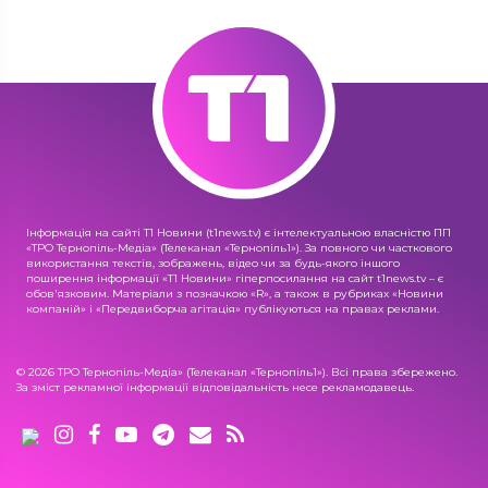
Інформація на сайті Т1 Новини (t1news.tv) є інтелектуальною власністю ПП
«ТРО Тернопіль-Медіа» (Телеканал «Тернопіль1»). За повного чи часткового
використання текстів, зображень, відео чи за будь-якого іншого
поширення інформації «Т1 Новини» гіперпосилання на сайт t1news.tv – є
обов'язковим. Матеріали з позначкою «R», а також в рубриках «Новини
компаній» і «Передвиборча агітація» публікуються на правах реклами.
© 2026 ТРО Тернопіль-Медіа» (Телеканал «Тернопіль1»). Всі права збережено.
За зміст рекламної інформації відповідальність несе рекламодавець.