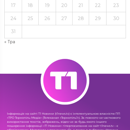
17
18
19
20
21
22
23
24
25
26
27
28
29
30
31
« Тра
Інформація на сайті Т1 Новини (t1news.tv) є інтелектуальною власністю ПП
«ТРО Тернопіль-Медіа» (Телеканал «Тернопіль1»). За повного чи часткового
використання текстів, зображень, відео чи за будь-якого іншого
поширення інформації «Т1 Новини» гіперпосилання на сайт t1news.tv – є
обов'язковим. Матеріали з позначкою «R», а також в рубриках «Новини