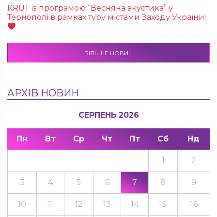
KRUТ із програмою “Весняна акустика” у
Тернополі в рамках туру містами Заходу України!
БІЛЬШЕ НОВИН
АРХІВ НОВИН
СЕРПЕНЬ 2026
Пн
Вт
Ср
Чт
Пт
Сб
Нд
1
2
3
4
5
6
7
8
9
10
11
12
13
14
15
16