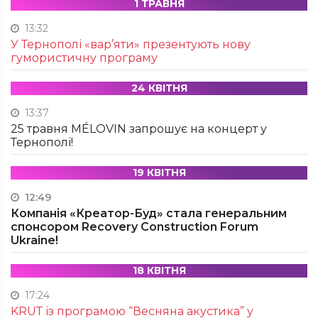
1 ТРАВНЯ
13:32
У Тернополі «вар’яти» презентують нову
гумористичну програму
24 КВІТНЯ
13:37
25 травня MÉLOVIN запрошує на концерт у
Тернополі!
19 КВІТНЯ
12:49
Компанія «Креатор-Буд» стала генеральним
спонсором Recovery Construction Forum
Ukraine!
18 КВІТНЯ
17:24
KRUТ із програмою “Весняна акустика” у