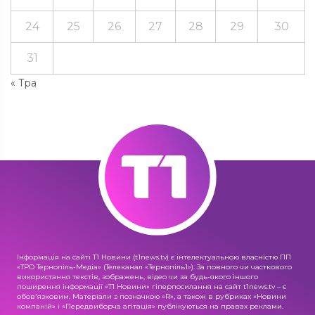
24
25
26
27
28
29
30
31
« Тра
Інформація на сайті Т1 Новини (t1news.tv) є інтелектуальною власністю ПП
«ТРО Тернопіль-Медіа» (Телеканал «Тернопіль1»). За повного чи часткового
використання текстів, зображень, відео чи за будь-якого іншого
поширення інформації «Т1 Новини» гіперпосилання на сайт t1news.tv – є
обов'язковим. Матеріали з позначкою «R», а також в рубриках «Новини
компаній» і «Передвиборча агітація» публікуються на правах реклами.