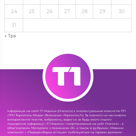
24
25
26
27
28
29
30
31
« Тра
Інформація на сайті Т1 Новини (t1news.tv) є інтелектуальною власністю ПП
«ТРО Тернопіль-Медіа» (Телеканал «Тернопіль1»). За повного чи часткового
використання текстів, зображень, відео чи за будь-якого іншого
поширення інформації «Т1 Новини» гіперпосилання на сайт t1news.tv – є
обов'язковим. Матеріали з позначкою «R», а також в рубриках «Новини
компаній» і «Передвиборча агітація» публікуються на правах реклами.