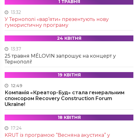
1 ТРАВНЯ
13:32
У Тернополі «вар’яти» презентують нову
гумористичну програму
24 КВІТНЯ
13:37
25 травня MÉLOVIN запрошує на концерт у
Тернополі!
19 КВІТНЯ
12:49
Компанія «Креатор-Буд» стала генеральним
спонсором Recovery Construction Forum
Ukraine!
18 КВІТНЯ
17:24
KRUТ із програмою “Весняна акустика” у