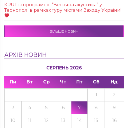
KRUТ із програмою “Весняна акустика” у
Тернополі в рамках туру містами Заходу України!
БІЛЬШЕ НОВИН
АРХІВ НОВИН
СЕРПЕНЬ 2026
Пн
Вт
Ср
Чт
Пт
Сб
Нд
1
2
3
4
5
6
7
8
9
10
11
12
13
14
15
16