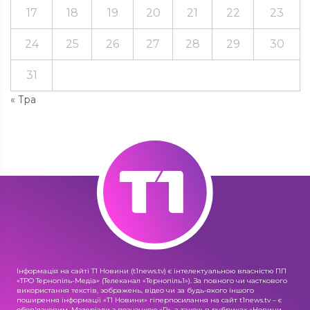
17
18
19
20
21
22
23
24
25
26
27
28
29
30
31
« Тра
Інформація на сайті Т1 Новини (t1news.tv) є інтелектуальною власністю ПП
«ТРО Тернопіль-Медіа» (Телеканал «Тернопіль1»). За повного чи часткового
використання текстів, зображень, відео чи за будь-якого іншого
поширення інформації «Т1 Новини» гіперпосилання на сайт t1news.tv – є
обов'язковим. Матеріали з позначкою «R», а також в рубриках «Новини