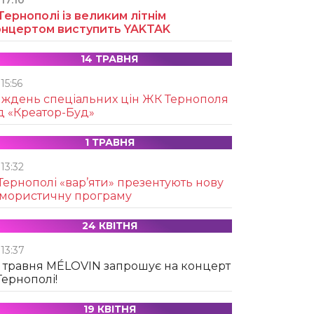
17:10
Тернополі із великим літнім
онцертом виступить YAKTAK
14 ТРАВНЯ
15:56
иждень спеціальних цін ЖК Тернополя
д «Креатор-Буд»
1 ТРАВНЯ
13:32
Тернополі «вар’яти» презентують нову
умористичну програму
24 КВІТНЯ
13:37
 травня MÉLOVIN запрошує на концерт
Тернополі!
19 КВІТНЯ