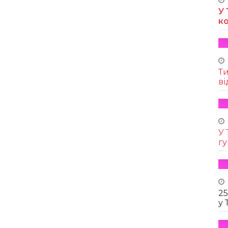
У 
к
Т
ві
У 
г
25
у 