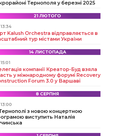
крорайоні Тернополя у березні 2025
21 ЛЮТОГО
13:34
рт Kalush Orchestra відправляється в
асштабний тур містами України
14 ЛИСТОПАДА
15:01
легація компанії Креатор-Буд взяла
асть у міжнародному форумі Recovery
nstruction Forum 3.0 у Варшаві
8 СЕРПНЯ
13:00
 Тернополі з новою концертною
рограмою виступить Наталія
учинська
1 СЕРПНЯ