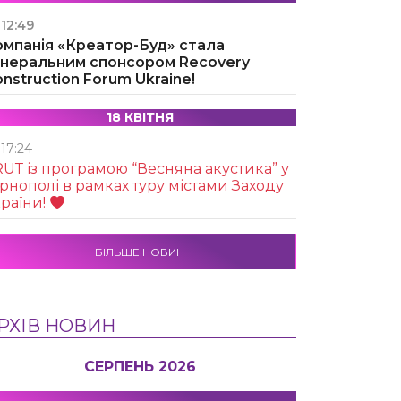
12:49
омпанія «Креатор-Буд» стала
енеральним спонсором Recovery
nstruction Forum Ukraine!
18 КВІТНЯ
17:24
UТ із програмою “Весняна акустика” у
рнополі в рамках туру містами Заходу
раїни!
БІЛЬШЕ НОВИН
РХІВ НОВИН
СЕРПЕНЬ 2026