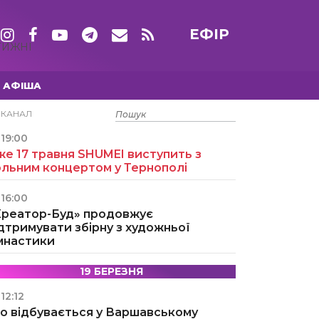
ЕФІР
ТИЖНІ
АФІША
15 ТРАВНЯ
ЕКАНАЛ
19:00
е 17 травня SHUMEI виступить з
ольним концертом у Тернополі
16:00
Креатор-Буд» продовжує
дтримувати збірну з художньої
імнастики
19 БЕРЕЗНЯ
12:12
о відбувається у Варшавському