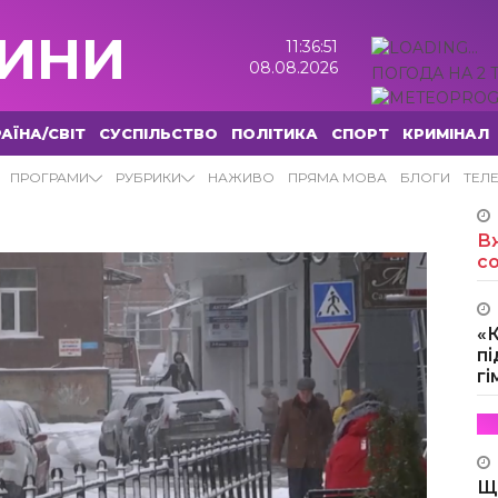
ИНИ
11:36:52
08.08.2026
ПОГОДА НА 2 
АЇНА/СВІТ
СУСПІЛЬСТВО
ПОЛІТИКА
СПОРТ
КРИМІНАЛ
НИ
ПРОГРАМИ
РУБРИКИ
НАЖИВО
ПРЯМА МОВА
БЛОГИ
ТЕЛ
Вж
с
«
пі
г
Щ