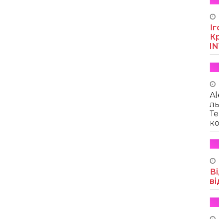
Іг
Кр
I
Al
ль
Те
ко
Ві
ві