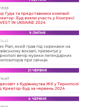
13:53
ор Гуда та представники компанії
еатор- Буд взяли участь у Конгресі
NVEST IN UKRAINE 2024
9 ЛИПНЯ
14:41
ex Pian, який грав під сиренами на
вівському вокзалі, презентує у
рнополі вечір музики легендарних
мпозиторів при свічках
21 ЧЕРВНЯ
14:47
деозвіт з будівництва ЖК у Тернополі
д Креатор-Буд за червень 2024
4 ЧЕРВНЯ