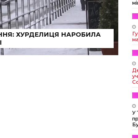
мі
НЯ: ХУРДЕЛИЦЯ НАРОБИЛА
Гу
м
І
Де
уч
Co
У
п
Б