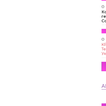
К
г
Co
KR
Те
Ук
А