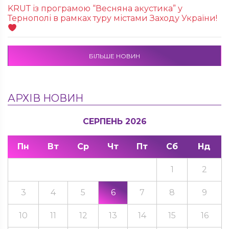
KRUТ із програмою “Весняна акустика” у
Тернополі в рамках туру містами Заходу України!
БІЛЬШЕ НОВИН
АРХІВ НОВИН
СЕРПЕНЬ 2026
Пн
Вт
Ср
Чт
Пт
Сб
Нд
1
2
3
4
5
6
7
8
9
10
11
12
13
14
15
16