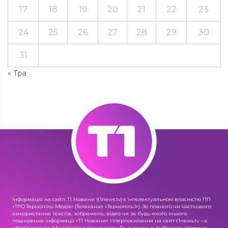
17
18
19
20
21
22
23
24
25
26
27
28
29
30
31
« Тра
Інформація на сайті Т1 Новини (t1news.tv) є інтелектуальною власністю ПП
«ТРО Тернопіль-Медіа» (Телеканал «Тернопіль1»). За повного чи часткового
використання текстів, зображень, відео чи за будь-якого іншого
поширення інформації «Т1 Новини» гіперпосилання на сайт t1news.tv – є
обов'язковим. Матеріали з позначкою «R», а також в рубриках «Новини