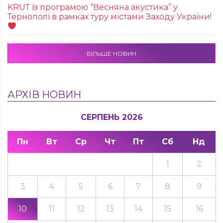
KRUТ із програмою “Весняна акустика” у
Тернополі в рамках туру містами Заходу України!
БІЛЬШЕ НОВИН
АРХІВ НОВИН
СЕРПЕНЬ 2026
Пн
Вт
Ср
Чт
Пт
Сб
Нд
1
2
3
4
5
6
7
8
9
10
11
12
13
14
15
16