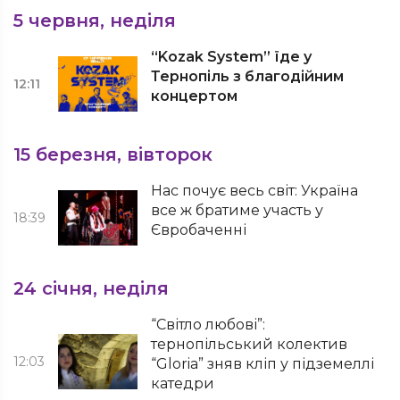
5 червня, неділя
“Kozak System” їде у
Тернопіль з благодійним
12:11
концертом
15 березня, вівторок
Нас почує весь світ: Україна
все ж братиме участь у
18:39
Євробаченні
24 січня, неділя
“Світло любові”:
тернопільський колектив
12:03
“Gloria” зняв кліп у підземеллі
катедри