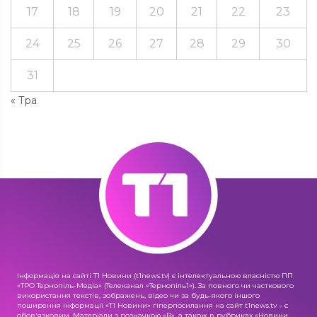
17
18
19
20
21
22
23
24
25
26
27
28
29
30
31
« Тра
Інформація на сайті Т1 Новини (t1news.tv) є інтелектуальною власністю ПП
«ТРО Тернопіль-Медіа» (Телеканал «Тернопіль1»). За повного чи часткового
використання текстів, зображень, відео чи за будь-якого іншого
поширення інформації «Т1 Новини» гіперпосилання на сайт t1news.tv – є
обов'язковим. Матеріали з позначкою «R», а також в рубриках «Новини