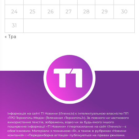
24
25
26
27
28
29
30
31
« Тра
Інформація на сайті Т1 Новини (t1news.tv) є інтелектуальною власністю ПП
«ТРО Тернопіль-Медіа» (Телеканал «Тернопіль1»). За повного чи часткового
використання текстів, зображень, відео чи за будь-якого іншого
поширення інформації «Т1 Новини» гіперпосилання на сайт t1news.tv – є
обов'язковим. Матеріали з позначкою «R», а також в рубриках «Новини
компаній» і «Передвиборча агітація» публікуються на правах реклами.