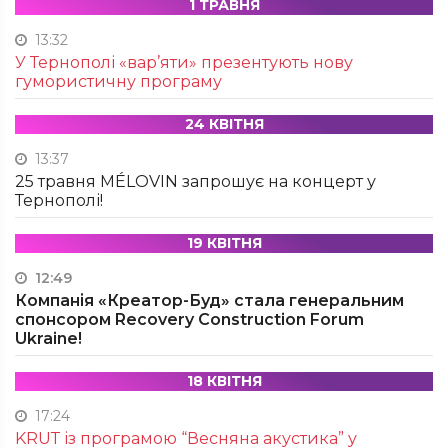
1 ТРАВНЯ
13:32
У Тернополі «вар’яти» презентують нову
гумористичну програму
24 КВІТНЯ
13:37
25 травня MÉLOVIN запрошує на концерт у
Тернополі!
19 КВІТНЯ
12:49
Компанія «Креатор-Буд» стала генеральним
спонсором Recovery Construction Forum
Ukraine!
18 КВІТНЯ
17:24
KRUТ із програмою “Весняна акустика” у