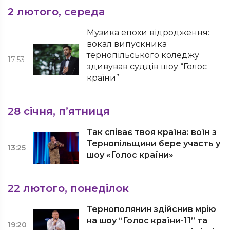
2 лютого, середа
Музика епохи відродження:
вокал випускника
тернопільського коледжу
17:53
здивував суддів шоу “Голос
країни”
28 січня, п’ятниця
Так співає твоя країна: воїн з
Тернопільщини бере участь у
13:25
шоу «Голос країни»
22 лютого, понеділок
Тернополянин здійснив мрію
на шоу “Голос країни-11” та
19:20