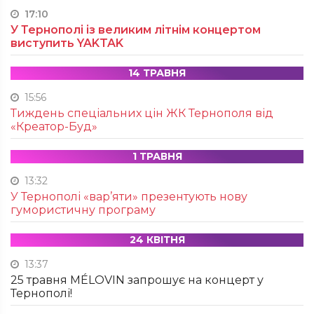
17:10
У Тернополі із великим літнім концертом
виступить YAKTAK
14 ТРАВНЯ
15:56
Тиждень спеціальних цін ЖК Тернополя від
«Креатор-Буд»
1 ТРАВНЯ
13:32
У Тернополі «вар’яти» презентують нову
гумористичну програму
24 КВІТНЯ
13:37
25 травня MÉLOVIN запрошує на концерт у
Тернополі!