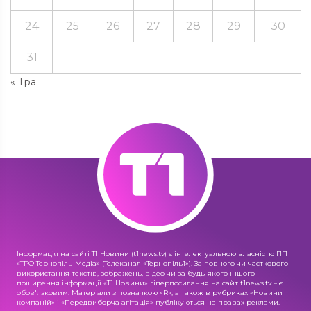
24
25
26
27
28
29
30
31
« Тра
Інформація на сайті Т1 Новини (t1news.tv) є інтелектуальною власністю ПП
«ТРО Тернопіль-Медіа» (Телеканал «Тернопіль1»). За повного чи часткового
використання текстів, зображень, відео чи за будь-якого іншого
поширення інформації «Т1 Новини» гіперпосилання на сайт t1news.tv – є
обов'язковим. Матеріали з позначкою «R», а також в рубриках «Новини
компаній» і «Передвиборча агітація» публікуються на правах реклами.