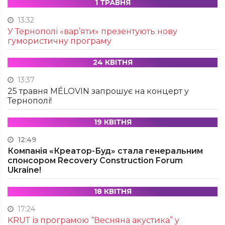
1 ТРАВНЯ
13:32
У Тернополі «вар’яти» презентують нову
гумористичну програму
24 КВІТНЯ
13:37
25 травня MÉLOVIN запрошує на концерт у
Тернополі!
19 КВІТНЯ
12:49
Компанія «Креатор-Буд» стала генеральним
спонсором Recovery Construction Forum
Ukraine!
18 КВІТНЯ
17:24
KRUТ із програмою “Весняна акустика” у