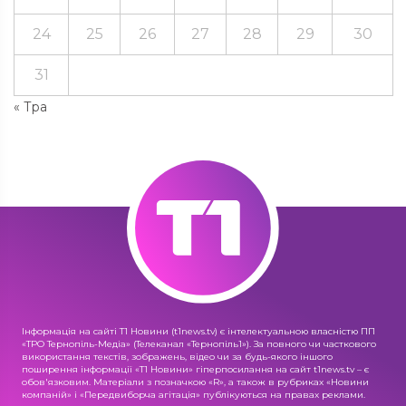
24
25
26
27
28
29
30
31
« Тра
Інформація на сайті Т1 Новини (t1news.tv) є інтелектуальною власністю ПП
«ТРО Тернопіль-Медіа» (Телеканал «Тернопіль1»). За повного чи часткового
використання текстів, зображень, відео чи за будь-якого іншого
поширення інформації «Т1 Новини» гіперпосилання на сайт t1news.tv – є
обов'язковим. Матеріали з позначкою «R», а також в рубриках «Новини
компаній» і «Передвиборча агітація» публікуються на правах реклами.