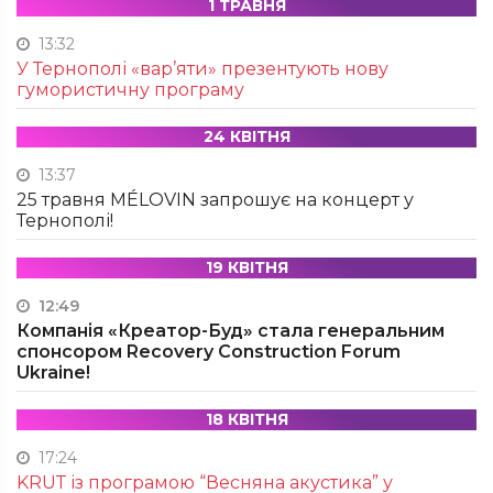
1 ТРАВНЯ
13:32
У Тернополі «вар’яти» презентують нову
гумористичну програму
24 КВІТНЯ
13:37
25 травня MÉLOVIN запрошує на концерт у
Тернополі!
19 КВІТНЯ
12:49
Компанія «Креатор-Буд» стала генеральним
спонсором Recovery Construction Forum
Ukraine!
18 КВІТНЯ
17:24
KRUТ із програмою “Весняна акустика” у