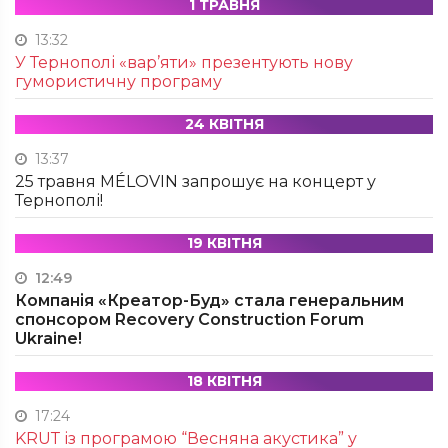
1 ТРАВНЯ
13:32
У Тернополі «вар’яти» презентують нову
гумористичну програму
24 КВІТНЯ
13:37
25 травня MÉLOVIN запрошує на концерт у
Тернополі!
19 КВІТНЯ
12:49
Компанія «Креатор-Буд» стала генеральним
спонсором Recovery Construction Forum
Ukraine!
18 КВІТНЯ
17:24
KRUТ із програмою “Весняна акустика” у