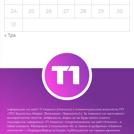
24
25
26
27
28
29
30
31
« Тра
Інформація на сайті Т1 Новини (t1news.tv) є інтелектуальною власністю ПП
«ТРО Тернопіль-Медіа» (Телеканал «Тернопіль1»). За повного чи часткового
використання текстів, зображень, відео чи за будь-якого іншого
поширення інформації «Т1 Новини» гіперпосилання на сайт t1news.tv – є
обов'язковим. Матеріали з позначкою «R», а також в рубриках «Новини
компаній» і «Передвиборча агітація» публікуються на правах реклами.