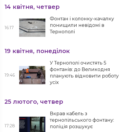
14 квітня, четвер
Фонтан і колонку-качалку
понищили невідомі в
16:17
Тернополі
19 квітня, понеділок
У Тернополі очистять 5
фонтанів: до Великодня
19:46
планують відновити роботу
усіх
25 лютого, четвер
Вкрав кабель з
тернопільського фонтану:
17:28
поліція розшукує