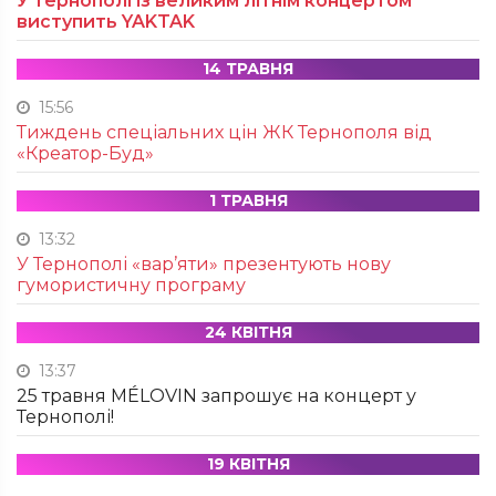
У Тернополі із великим літнім концертом
виступить YAKTAK
14 ТРАВНЯ
15:56
Тиждень спеціальних цін ЖК Тернополя від
«Креатор-Буд»
1 ТРАВНЯ
13:32
У Тернополі «вар’яти» презентують нову
гумористичну програму
24 КВІТНЯ
13:37
25 травня MÉLOVIN запрошує на концерт у
Тернополі!
19 КВІТНЯ