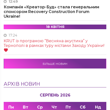
12:49
Компанія «Креатор-Буд» стала генеральним
спонсором Recovery Construction Forum
Ukraine!
18 КВІТНЯ
17:24
KRUТ із програмою “Весняна акустика” у
Тернополі в рамках туру містами Заходу України!
БІЛЬШЕ НОВИН
АРХІВ НОВИН
СЕРПЕНЬ 2026
Пн
Вт
Ср
Чт
Пт
Сб
Нд