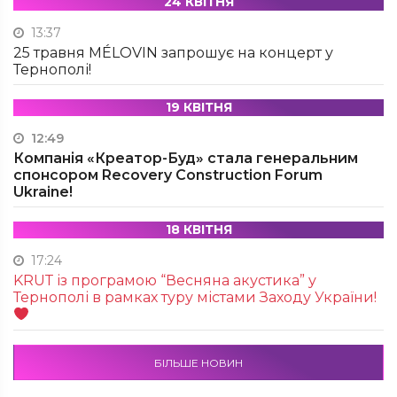
24 КВІТНЯ
13:37
25 травня MÉLOVIN запрошує на концерт у
Тернополі!
19 КВІТНЯ
12:49
Компанія «Креатор-Буд» стала генеральним
спонсором Recovery Construction Forum
Ukraine!
18 КВІТНЯ
17:24
KRUТ із програмою “Весняна акустика” у
Тернополі в рамках туру містами Заходу України!
БІЛЬШЕ НОВИН