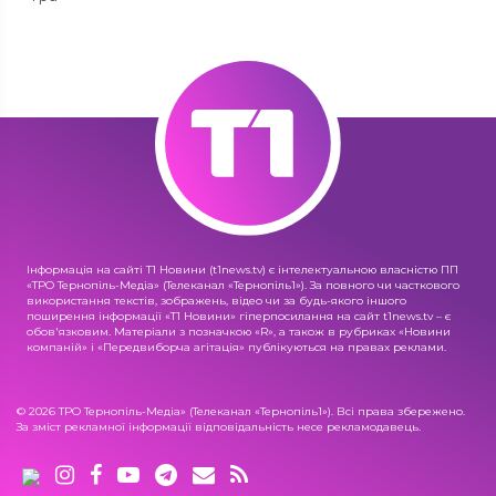
Інформація на сайті Т1 Новини (t1news.tv) є інтелектуальною власністю ПП
«ТРО Тернопіль-Медіа» (Телеканал «Тернопіль1»). За повного чи часткового
використання текстів, зображень, відео чи за будь-якого іншого
поширення інформації «Т1 Новини» гіперпосилання на сайт t1news.tv – є
обов'язковим. Матеріали з позначкою «R», а також в рубриках «Новини
компаній» і «Передвиборча агітація» публікуються на правах реклами.
© 2026 ТРО Тернопіль-Медіа» (Телеканал «Тернопіль1»). Всі права збережено.
За зміст рекламної інформації відповідальність несе рекламодавець.