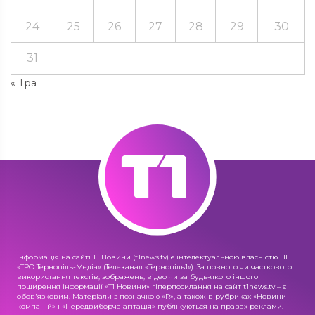
24
25
26
27
28
29
30
31
« Тра
Інформація на сайті Т1 Новини (t1news.tv) є інтелектуальною власністю ПП
«ТРО Тернопіль-Медіа» (Телеканал «Тернопіль1»). За повного чи часткового
використання текстів, зображень, відео чи за будь-якого іншого
поширення інформації «Т1 Новини» гіперпосилання на сайт t1news.tv – є
обов'язковим. Матеріали з позначкою «R», а також в рубриках «Новини
компаній» і «Передвиборча агітація» публікуються на правах реклами.