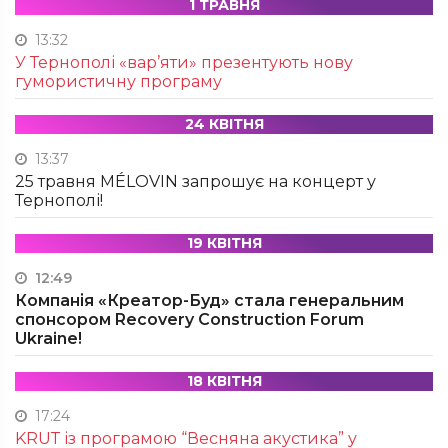
1 ТРАВНЯ
13:32
У Тернополі «вар’яти» презентують нову
гумористичну програму
24 КВІТНЯ
13:37
25 травня MÉLOVIN запрошує на концерт у
Тернополі!
19 КВІТНЯ
12:49
Компанія «Креатор-Буд» стала генеральним
спонсором Recovery Construction Forum
Ukraine!
18 КВІТНЯ
17:24
KRUТ із програмою “Весняна акустика” у