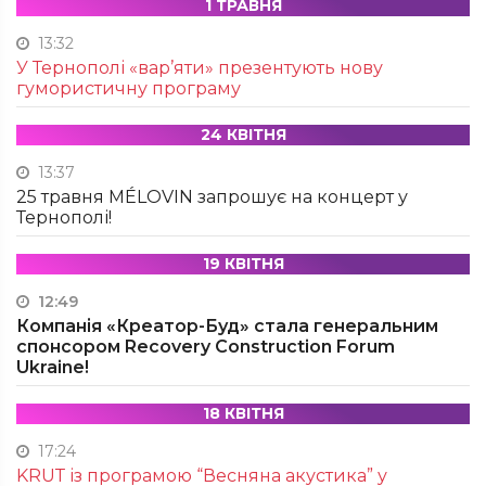
1 ТРАВНЯ
13:32
У Тернополі «вар’яти» презентують нову
гумористичну програму
24 КВІТНЯ
13:37
25 травня MÉLOVIN запрошує на концерт у
Тернополі!
19 КВІТНЯ
12:49
Компанія «Креатор-Буд» стала генеральним
спонсором Recovery Construction Forum
Ukraine!
18 КВІТНЯ
17:24
KRUТ із програмою “Весняна акустика” у