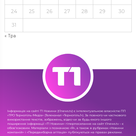
24
25
26
27
28
29
30
31
« Тра
Інформація на сайті Т1 Новини (t1news.tv) є інтелектуальною власністю ПП
«ТРО Тернопіль-Медіа» (Телеканал «Тернопіль1»). За повного чи часткового
використання текстів, зображень, відео чи за будь-якого іншого
поширення інформації «Т1 Новини» гіперпосилання на сайт t1news.tv – є
обов'язковим. Матеріали з позначкою «R», а також в рубриках «Новини
компаній» і «Передвиборча агітація» публікуються на правах реклами.