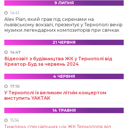
9 ЛИПНЯ
14:41
Alex Pian, який грав під сиренами на
львівському вокзалі, презентує у Тернополі вечір
музики легендарних композиторів при свічках
21 ЧЕРВНЯ
14:47
Відеозвіт з будівництва ЖК у Тернополі від
Креатор-Буд за червень 2024
4 ЧЕРВНЯ
17:10
У Тернополі із великим літнім концертом
виступить YAKTAK
14 ТРАВНЯ
15:56
Тиждень спеціальних цін ЖК Тернополя від