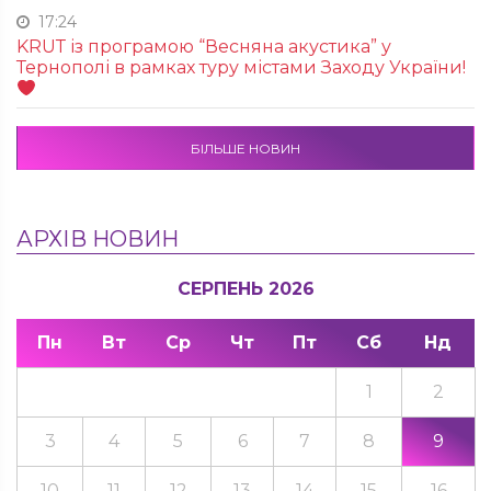
17:24
KRUТ із програмою “Весняна акустика” у
Тернополі в рамках туру містами Заходу України!
БІЛЬШЕ НОВИН
АРХІВ НОВИН
СЕРПЕНЬ 2026
Пн
Вт
Ср
Чт
Пт
Сб
Нд
1
2
3
4
5
6
7
8
9
10
11
12
13
14
15
16