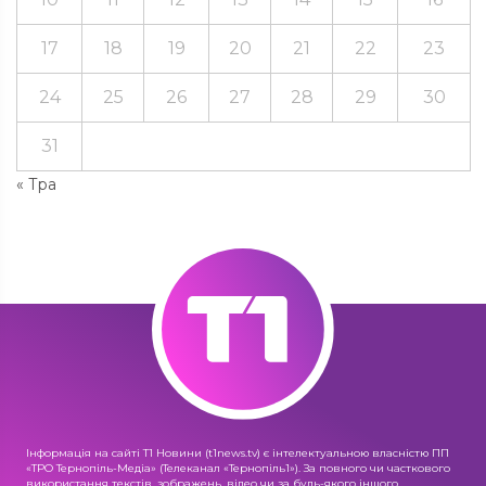
17
18
19
20
21
22
23
24
25
26
27
28
29
30
31
« Тра
Інформація на сайті Т1 Новини (t1news.tv) є інтелектуальною власністю ПП
«ТРО Тернопіль-Медіа» (Телеканал «Тернопіль1»). За повного чи часткового
використання текстів, зображень, відео чи за будь-якого іншого