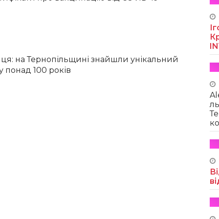
Іг
Кр
I
ця: на Тернопільщині знайшли унікальний
у понад 100 років
Al
ль
Те
ко
Ві
ві