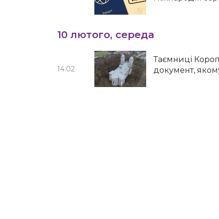
10 лютого, середа
Таємниці Короп
14:02
документ, яком