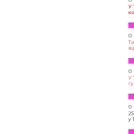
У 
к
Т
ві
У 
г
25
у 