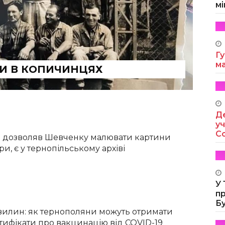
мі
Гу
м
ЛИ В КОПИЧИНЦЯХ
Де
уч
Co
й дозволяв Шевченку малювати картини
ри, є у тернопільському архіві
У
п
Б
хвилин: як тернополяни можуть отримати
тифікати про вакцинацію від COVID-19