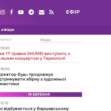
ЕФІР
ТИЖНІ
АФІША
15 ТРАВНЯ
ЕКАНАЛ
19:00
е 17 травня SHUMEI виступить з
ольним концертом у Тернополі
16:00
Креатор-Буд» продовжує
дтримувати збірну з художньої
імнастики
19 БЕРЕЗНЯ
12:12
о відбувається у Варшавському