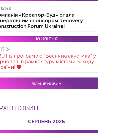
12:49
омпанія «Креатор-Буд» стала
енеральним спонсором Recovery
nstruction Forum Ukraine!
18 КВІТНЯ
17:24
UТ із програмою “Весняна акустика” у
рнополі в рамках туру містами Заходу
раїни!
БІЛЬШЕ НОВИН
РХІВ НОВИН
СЕРПЕНЬ 2026