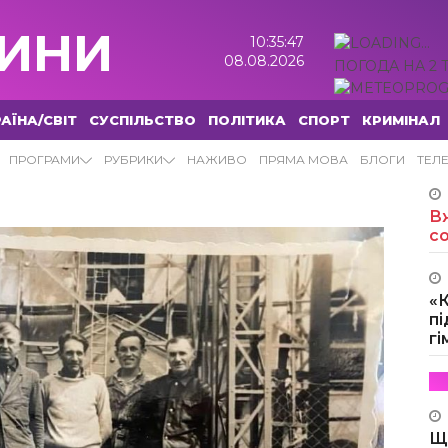
ИНИ
10:35:48
08.08.2026
ПОГОДА НА 2 
АЇНА/СВІТ
СУСПІЛЬСТВО
ПОЛІТИКА
СПОРТ
КРИМІНАЛ
И
ПРОГРАМИ
РУБРИКИ
НАЖИВО
ПРЯМА МОВА
БЛОГИ
ТЕЛ
Вж
с
«
пі
г
Щ