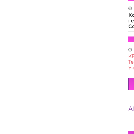
К
г
Co
KR
Те
Ук
А