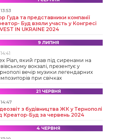
13:53
ор Гуда та представники компанії
еатор- Буд взяли участь у Конгресі
NVEST IN UKRAINE 2024
9 ЛИПНЯ
14:41
ex Pian, який грав під сиренами на
вівському вокзалі, презентує у
рнополі вечір музики легендарних
мпозиторів при свічках
21 ЧЕРВНЯ
14:47
деозвіт з будівництва ЖК у Тернополі
д Креатор-Буд за червень 2024
4 ЧЕРВНЯ