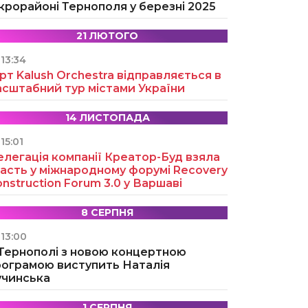
крорайоні Тернополя у березні 2025
21 ЛЮТОГО
13:34
рт Kalush Orchestra відправляється в
асштабний тур містами України
14 ЛИСТОПАДА
15:01
легація компанії Креатор-Буд взяла
асть у міжнародному форумі Recovery
nstruction Forum 3.0 у Варшаві
8 СЕРПНЯ
13:00
 Тернополі з новою концертною
рограмою виступить Наталія
учинська
1 СЕРПНЯ