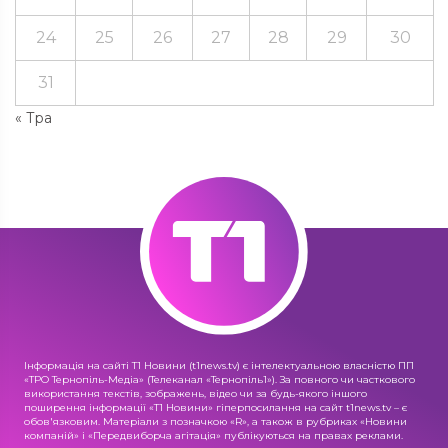
24
25
26
27
28
29
30
31
« Тра
Інформація на сайті Т1 Новини (t1news.tv) є інтелектуальною власністю ПП
«ТРО Тернопіль-Медіа» (Телеканал «Тернопіль1»). За повного чи часткового
використання текстів, зображень, відео чи за будь-якого іншого
поширення інформації «Т1 Новини» гіперпосилання на сайт t1news.tv – є
обов'язковим. Матеріали з позначкою «R», а також в рубриках «Новини
компаній» і «Передвиборча агітація» публікуються на правах реклами.