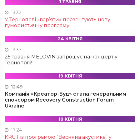
1 ТРАВНЯ
13:32
У Тернополі «вар’яти» презентують нову
гумористичну програму
24 КВІТНЯ
13:37
25 травня MÉLOVIN запрошує на концерт у
Тернополі!
19 КВІТНЯ
12:49
Компанія «Креатор-Буд» стала генеральним
спонсором Recovery Construction Forum
Ukraine!
18 КВІТНЯ
17:24
KRUТ із програмою “Весняна акустика” у